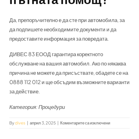
Да, препоръчително е да сте при автомобила, за
да подпишете необходимите документи и да
предоставите информация за повредата.
ДИВЕС 83 ЕООД
гарантира коректното
обслужване на вашия автомобил. Ако по някаква
причина не можете да присъствате, обадете се на
0888 112 012
и ще обсъдим възможните варианти
за действие.
Категория: Процедури
за
By
dives
|
април 3, 2025
|
Коментарите са изключени
Трябва
ли