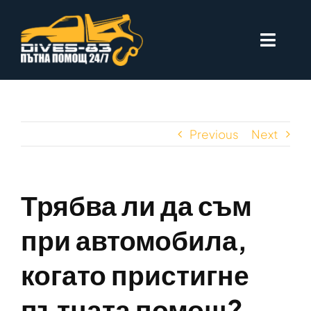
Skip
to
Toggle
content
Naviga
Начало
За Нас
Previous
Next
Цени
Трябва ли да съм
София
при автомобила,
Въпроси
когато пристигне
Контакти
пътната помощ?