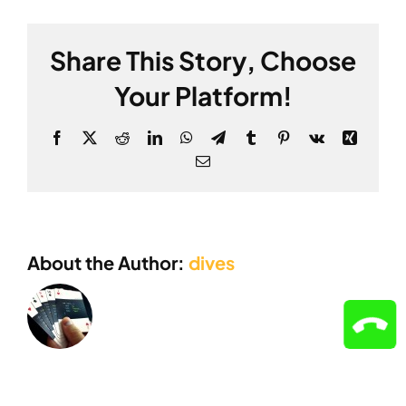
да
съм
Share This Story, Choose
при
автомобила,
Your Platform!
когато
пристигне
Facebook
X
Reddit
LinkedIn
WhatsApp
Telegram
Tumblr
Pinterest
Vk
Xing
пътната
помощ?
Email
About the Author:
dives