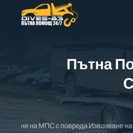
Skip
to
content
Пътна П
С
 на МПС с повреда Извозване на катастро