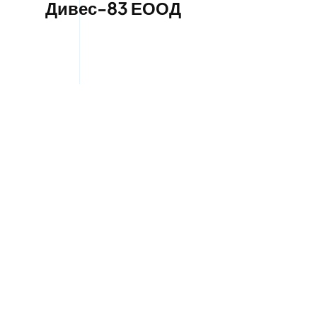
Дивес-83 ЕООД
Пътна помощ в
Орландовци | Дивес-83
ЕООД