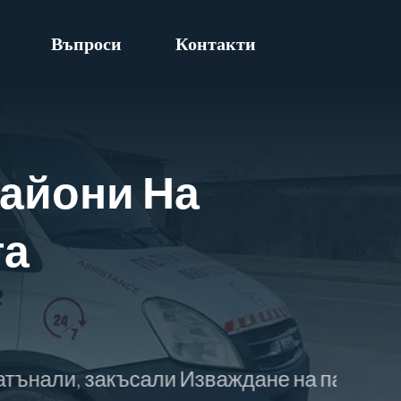
Въпроси
Контакти
айони На
та
късали Изваждане на паднали в пропаст к