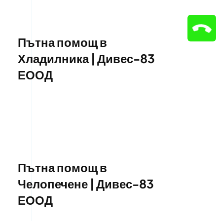
Пътна помощ в
Хладилника | Дивес-83
ЕООД
Пътна помощ в
Челопечене | Дивес-83
ЕООД