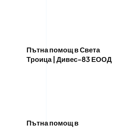
Пътна помощ в Света
Троица | Дивес-83 ЕООД
Пътна помощ в