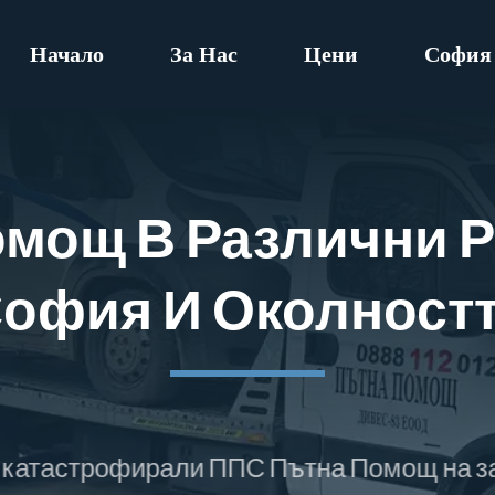
Начало
За Нас
Цени
София
омощ В Различни Р
офия И Околност
фирали ППС Пътна Помощ на затънали, за