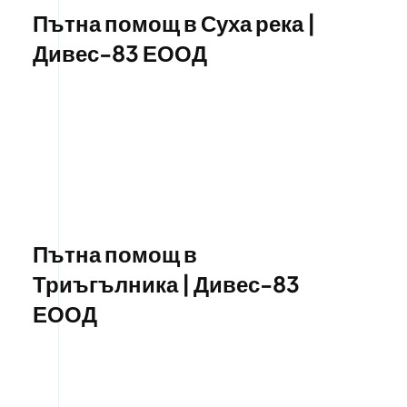
Пътна помощ в Суха река |
Дивес-83 ЕООД
Пътна помощ в
Триъгълника | Дивес-83
ЕООД