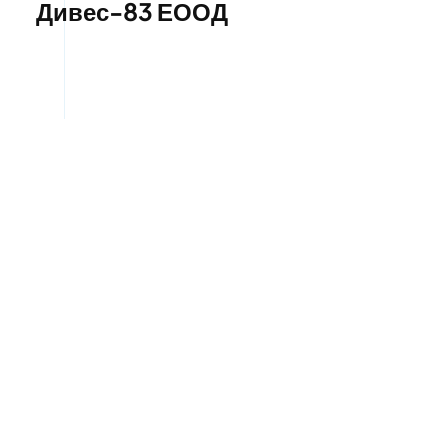
Дивес-83 ЕООД
Пътна помощ в Овча купел
1 | Дивес-83 ЕООД