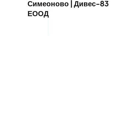
Симеоново | Дивес-83
ЕООД
Пътна помощ в Обеля 2 |
Дивес-83 ЕООД