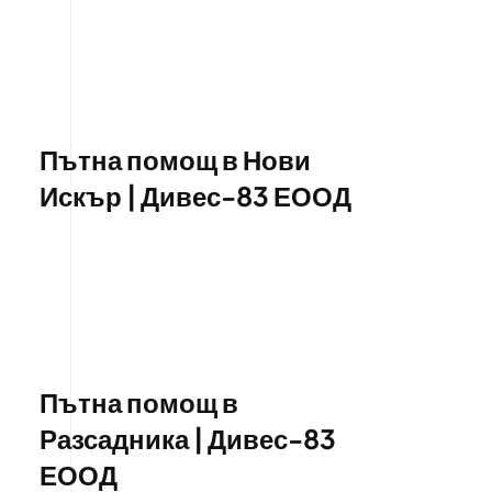
Пътна помощ в Нови
Искър | Дивес-83 ЕООД
Пътна помощ в
Разсадника | Дивес-83
ЕООД