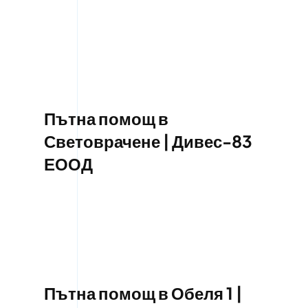
Пътна помощ в
Световрачене | Дивес-83
ЕООД
Пътна помощ в Обеля 1 |