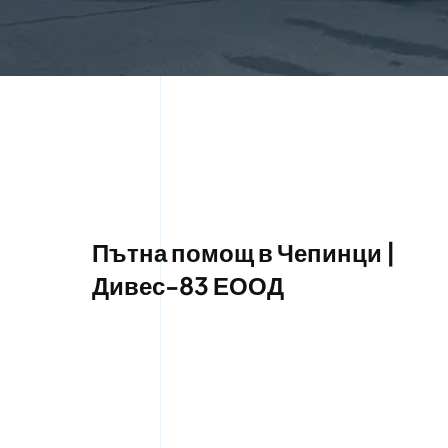
Пътна помощ в Чепинци |
Дивес-83 ЕООД