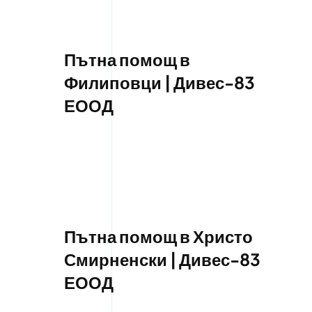
Пътна помощ в
Филиповци | Дивес-83
ЕООД
Пътна помощ в Христо
Смирненски | Дивес-83
ЕООД