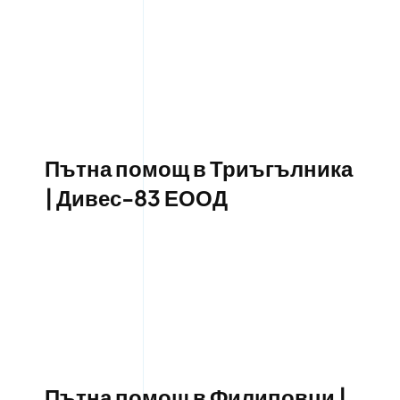
Пътна помощ в Триъгълника
| Дивес-83 ЕООД
Пътна помощ в Филиповци |