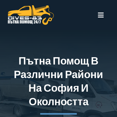
Skip
to
Toggle
content
Naviga
Начало
За Нас
Пътна Помощ В
Цени
Различни Райони
София
На София И
Въпроси
Околността
Контакти