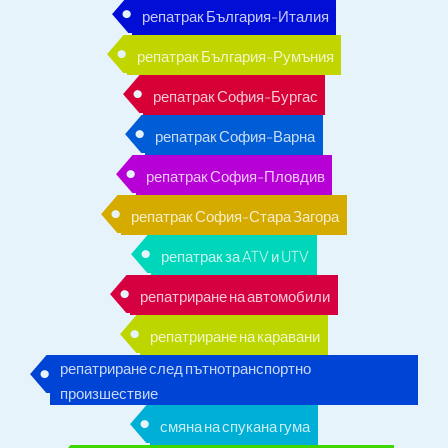
репатрак България-Италия
репатрак България-Румъния
репатрак София-Бургас
репатрак София-Варна
репатрак София-Пловдив
репатрак София-Стара Загора
репатрак за ATV и UTV
репатриране на автомобили
репатриране на каравани
репатриране след пътнотранспортно
произшествие
смяна на спукана гума