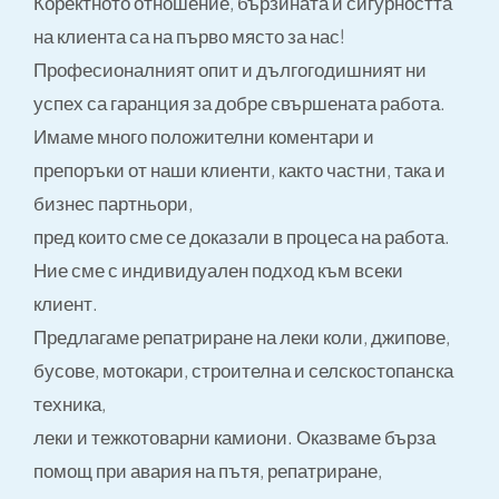
Коректното отношение, бързината и сигурността
на клиента са на първо място за нас!
Професионалният опит и дългогодишният ни
успех са гаранция за добре свършената работа.
Имаме много положителни коментари и
препоръки от наши клиенти, както частни, така и
бизнес партньори,
пред които сме се доказали в процеса на работа.
Ние сме с индивидуален подход към всеки
клиент.
Предлагаме репатриране на леки коли, джипове,
бусове, мотокари, строителна и селскостопанска
техника,
леки и тежкотоварни камиони. Оказваме бърза
помощ при авария на пътя, репатриране,