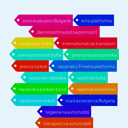
avto evakuator Bulgaria
avto platforma
denonoshtna patna pomosht
evakuator Sofia
international car transport
patna pomosht Sofia
prevoz na do 6 patnika
prevoz na koli
repatrak s 9 metra platforma
repatrak s lebedka
repatrak Sofia
repatrak s padash bord
repatrak za kamioni
repatrirane na koli
road assistance Bulgaria
teglene na avtomobili
transport na avtomobili