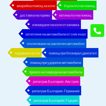
аварийна помощ за коли
бърза пътна помощ
доставка на гориво
евтина пътна помощ
изваждане на коли от канавка
изтегляне на автомобили от сняг и кал
отключване на заключен автомобил
подаване на ток
помощ при блокирал двигател
помощ при ударени автомобили
превоз на повредени автомобили
репатрак България-Австрия
репатрак България-Германия
репатрак България-Гърция