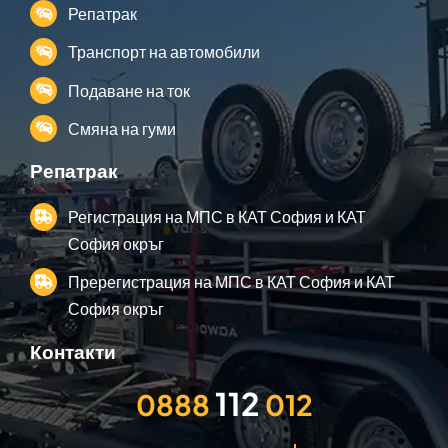
Репатрак
Транспорт на автомобили
Подаване на ток
Смяна на гуми
Репатрак
Регистрация на МПС в КАТ София и КАТ
София окръг
Пререгистрация на МПС в КАТ София и КАТ
София окръг
Контакти
0888
012