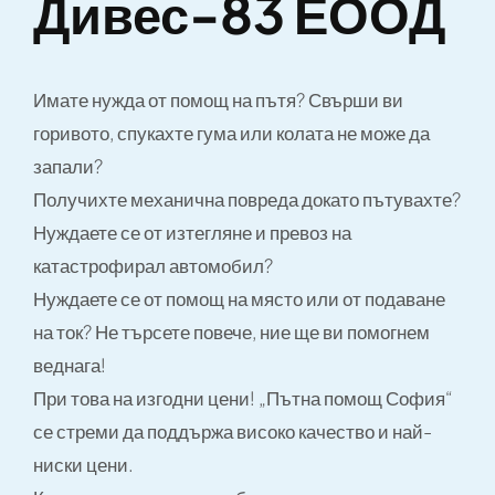
Дивес-83 ЕООД
Имате нужда от помощ на пътя? Свърши ви
горивото, спукахте гума или колата не може да
запали?
Получихте механична повреда докато пътувахте?
Нуждаете се от изтегляне и превоз на
катастрофирал автомобил?
Нуждаете се от помощ на място или от подаване
на ток? Не търсете повече, ние ще ви помогнем
веднага!
При това на изгодни цени! „Пътна помощ София“
се стреми да поддържа високо качество и най-
ниски цени.