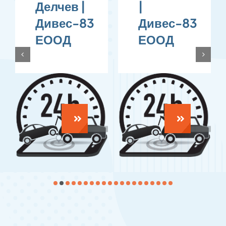
 |
|
|
-83
Дивес-83
Дивес-83
ЕООД
ЕООД