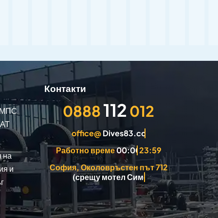
Контакти
0888
012
а МПС
КАТ
office@
Работно време
23:59
 на
София, Околовръстен път 712
ия и
г