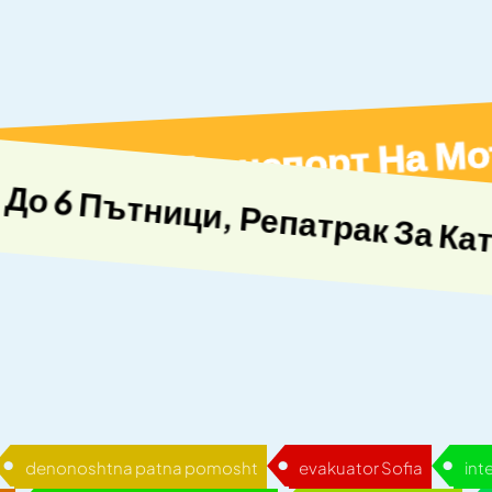
С 9-Метрова Платформа, Прев
denonoshtna patna pomosht
evakuator Sofia
int