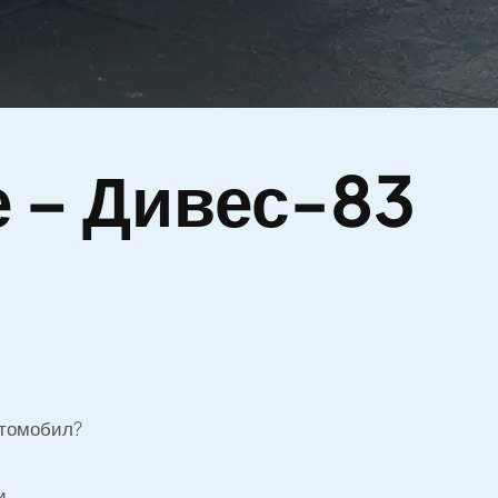
 – Дивес-83
втомобил?
и.