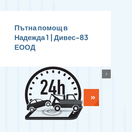
Пътна помощ в
Дружба 1 | Дивес-83
ЕООД