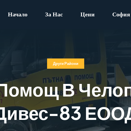
Начало
За Нас
Цени
София
Други Райони
Помощ В Челоп
Дивес-83 ЕОО