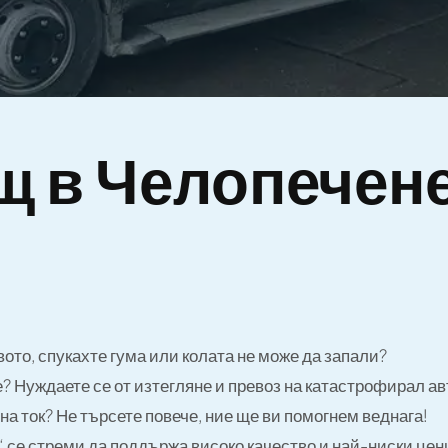
щ в Челопечене
ото, спукахте гума или колата не може да запали?
? Нуждаете се от изтегляне и превоз на катастрофирал а
на ток? Не търсете повече, ние ще ви помогнем веднага!
 се стреми да поддържа високо качество и най-ниски цен