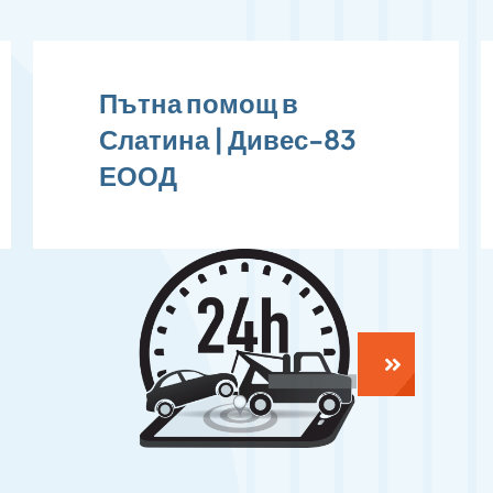
в
Пътна помощ в
вес-83
Симеоново |
Дивес-83 ЕООД