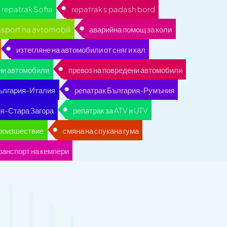
repatrak Sofia
repatrak s padash bord
nsport na avtomobili
аварийна помощ за коли
изтегляне на автомобили от сняг и кал
ни автомобили
превоз на повредени автомобили
България-Италия
репатрак България-Румъния
я-Стара Загора
репатрак за ATV и UTV
произшествие
смяна на спукана гума
ранспорт на кемпери