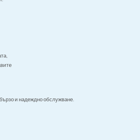
патриране На Бусове, Тра
,
та,
авите
 бързо и надеждно обслужване.