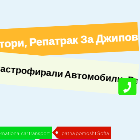
оз На До 6 Пътници, Репатрак
ernational car transport
patna pomosht Sofia