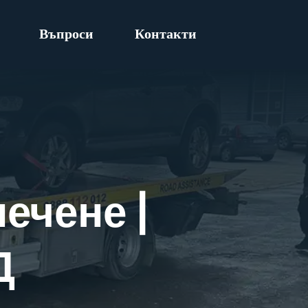
Въпроси
Контакти
ечене |
Д