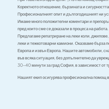
ори, Репатрак За Джипове,
Коректното отношение, бързината и сигурността 
Професионалният опит и дългогодишният ни усп
Имаме много положителни коментари и препоръки 
пред които сме се доказали в процеса на работа
Предлагаме репатриране на леки коли, джипове, 
леки и тежкотоварни камиони. Оказваме бърза по
Европа и извън Европа. Нашите автомобили, сн
във всяка ситуация, без допълнително да увреж
30-40 минути за град София, в зависимост от тр
Нашият екип осигурява професионална помощ в 