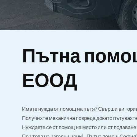
Пътна помо
ЕООД
Имате нужда от помощ на пътя? Свърши ви горив
Получихте механична повреда докато пътувахте
Нуждаете се от помощ на място или от подаване 
При това на изгодни цени! „Пътна помощ София“