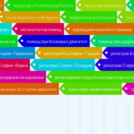
i
repatrak s 9 metra platforma
repatrak s lebedka
road assistance Bulgaria
teglene na avtomobili
tra
ориво
евтина пътна помощ
изваждане на коли от канавка
е на ток
помощ при блокирал двигател
помощ при ударе
лгария-Германия
репатрак България-Гърция
репатрак 
 София-Варна
репатрак София-Пловдив
репатрак Софи
атриране на каравани
репатриране след пътнотранспортно 
на коли със счупен двигател
транспорт на автомобили
т