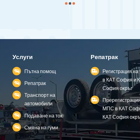
Услуги
Репатрак
Пътна помощ
Регистрация н
в КАТ София и 
Репатрак
София окръг
Транспорт на
Пререгистрация
автомобили
МПС в КАТ Соф
Подаване на ток
КАТ София окръ
Смяна на гуми