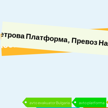
 Аварийни Колички, Репатрак 
avto evakuator Bulgaria
avto platforma