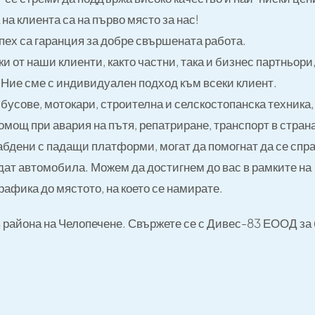
 Автовоз За Микробуси, Ре
на клиента са на първо място за нас!
ех са гаранция за добре свършената работа.
от наши клиенти, както частни, така и бизнес партньори
. Ние сме с индивидуален подход към всеки клиент.
бусове, мотокари, строителна и селскостопанска техника,
мощ при авария на пътя, репатриране, транспорт в страна
абдени с падащи платформи, могат да помогнат да се спр
дат автомобила. Можем да достигнем до вас в рамките на
афика до мястото, на което се намирате.
района на Челопечене. Свържете се с Дивес-83 ЕООД за