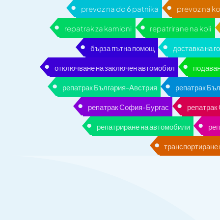
prevoz na do 6 patnika
prevoz na kol
repatrak za kamioni
repatrirane na koli
бърза пътна помощ
доставка на г
отключване на заключен автомобил
подаван
репатрак България-Австрия
репатрак Бъ
репатрак София-Бургас
репатрак
репатриране на автомобили
реп
транспортиране 