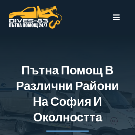
Skip
to
Toggle
content
Naviga
Начало
За Нас
Пътна Помощ В
Цени
Различни Райони
София
На София И
Въпроси
Околността
Контакти