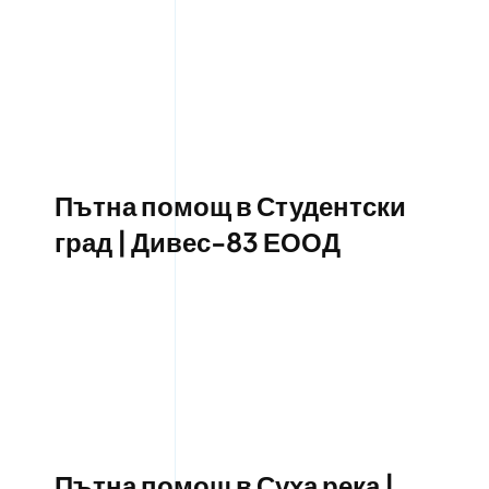
Пътна помощ в Студентски
град | Дивес-83 ЕООД
Пътна помощ в Суха река |