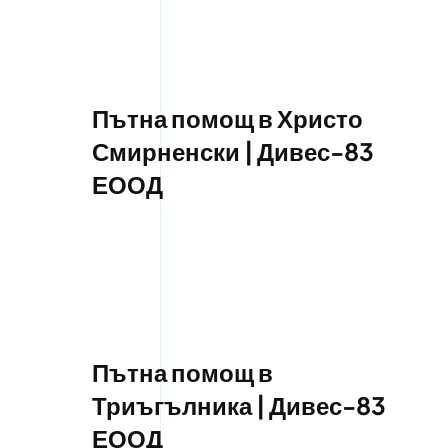
Пътна помощ в Христо
Смирненски | Дивес-83
ЕООД
Пътна помощ в
Триъгълника | Дивес-83
ЕООД