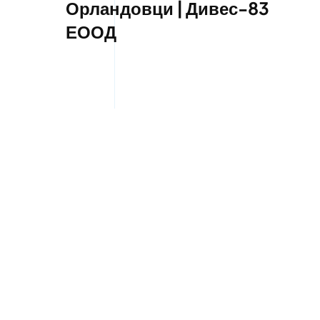
Орландовци | Дивес-83
ЕООД
Пътна помощ в Панчарево
| Дивес-83 ЕООД