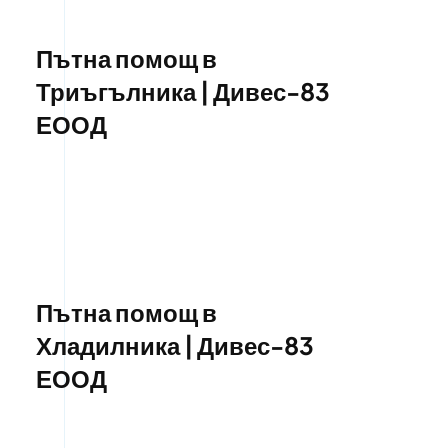
Пътна помощ в
Триъгълника | Дивес-83
ЕООД
Пътна помощ в
Хладилника | Дивес-83
ЕООД