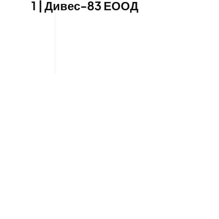
1 | Дивес-83 ЕООД
Пътна помощ в Павлово |
Дивес-83 ЕООД