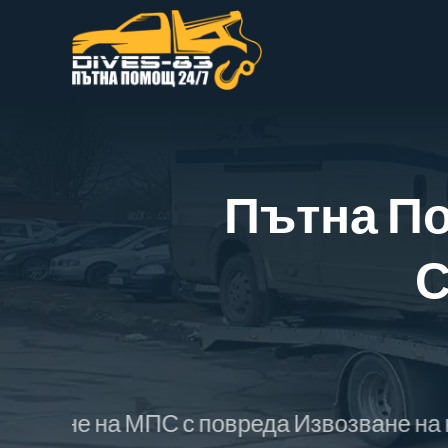
Skip
to
content
Пътна П
С
на МПС с повреда Извозване на катастро