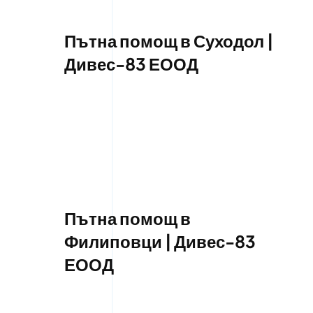
Пътна помощ в Суходол |
Дивес-83 ЕООД
Пътна помощ в
Филиповци | Дивес-83
ЕООД