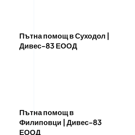
Пътна помощ в Суходол |
Дивес-83 ЕООД
Пътна помощ в
Филиповци | Дивес-83
ЕООД