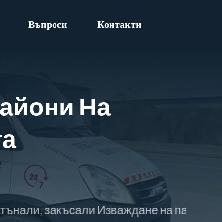
Въпроси
Контакти
айони На
та
ъсали Изваждане на паднали в пропаст ка