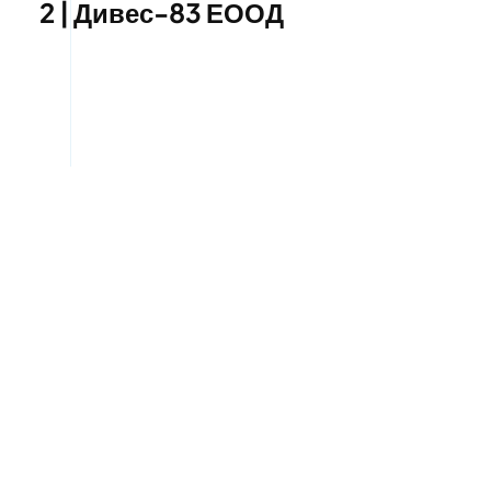
2 | Дивес-83 ЕООД
Пътна помощ в Петте
кьошета | Дивес-83 ЕООД