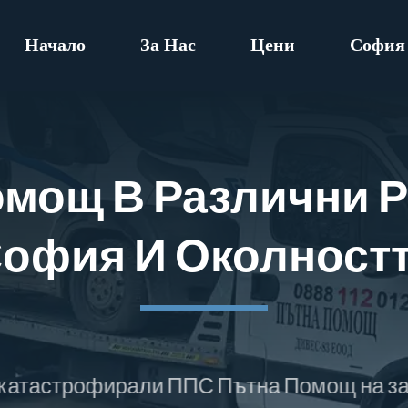
Начало
За Нас
Цени
София
омощ В Различни Р
офия И Околност
фирали ППС Пътна Помощ на затънали, зак