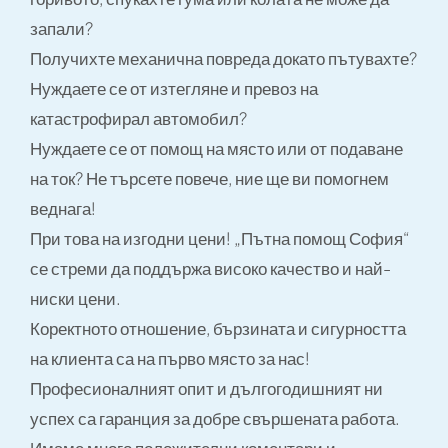
запали?
Получихте механична повреда докато пътувахте?
Нуждаете се от изтегляне и превоз на
катастрофирал автомобил?
Нуждаете се от помощ на място или от подаване
на ток? Не търсете повече, ние ще ви помогнем
веднага!
При това на изгодни цени! „Пътна помощ София“
се стреми да поддържа високо качество и най-
ниски цени.
Коректното отношение, бързината и сигурността
на клиента са на първо място за нас!
Професионалният опит и дългогодишният ни
успех са гаранция за добре свършената работа.