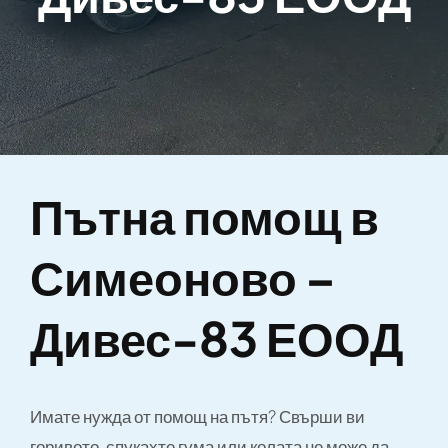
Пътна помощ в
Симеоново –
Дивес-83 ЕООД
Имате нужда от помощ на пътя? Свърши ви
горивото, спукахте гума или колата не може да