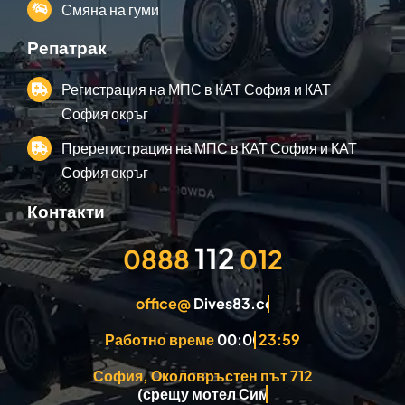
Смяна на гуми
Репатрак
Регистрация на МПС в КАТ София и КАТ
София окръг
Пререгистрация на МПС в КАТ София и КАТ
София окръг
Контакти
0888
012
office@
Работно време
23:59
София, Околовръстен път 712