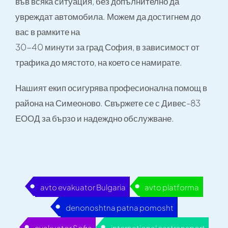
във всяка ситуация, без допълнително да
увреждат автомобила. Можем да достигнем до
вас в рамките на
30-40 минути за град София, в зависимост от
трафика до мястото, на което се намирате.
Нашият екип осигурява професионална помощ в
района на Симеоново. Свържете се с Дивес-83
ЕООД за бързо и надеждно обслужване.
avto evakuator Bulgaria
avto platforma
denonoshtna patna pomosht
evakuator Sofia
international car transport