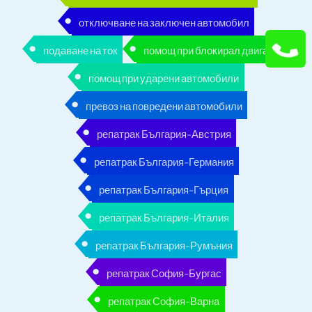
отключване на заключен автомобил
подаване на ток
помощ при блокирал двигател
помощ при ударени автомобили
превоз на повредени автомобили
репатрак България-Австрия
репатрак България-Германия
репатрак България-Гърция
репатрак България-Италия
репатрак България-Румъния
репатрак София-Бургас
репатрак София-Варна