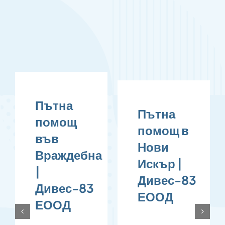
Пътна
Пътна
помощ
помощ в
ки
във
Нови
Враждебна
Искър |
|
Дивес-83
Дивес-83
ЕООД
ЕООД