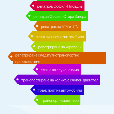
репатрак София-Пловдив
репатрак София-Стара Загора
репатрак за ATV и UTV
репатриране на автомобили
репатриране на каравани
репатриране след пътнотранспортно
произшествие
смяна на спукана гума
транспортиране на коли със счупен двигател
транспорт на автомобили
транспорт на кемпери