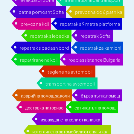
patna pomosht Sofia
prevoz na do 6 patnika
prevoz na koli
repatrak s 9 metra platforma
repatrak s lebedka
repatrak Sofia
repatrak s padash bord
repatrak za kamioni
repatrirane na koli
road assistance Bulgaria
teglene na avtomobili
transport na avtomobili
аварийна помощ за коли
бърза пътна помощ
доставка на гориво
евтина пътна помощ
изваждане на коли от канавка
изтегляне на автомобили от сняг и кал