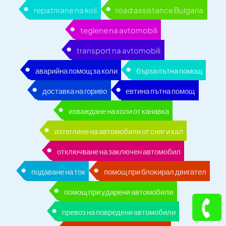
repatrirane na koli
road assistance Bulgaria
teglene na avtomobili
transport na avtomobili
аварийна помощ за коли
бърза пътна помощ
доставка на гориво
евтина пътна помощ
изваждане на коли от канавка
изтегляне на автомобили от сняг и кал
отключване на заключен автомобил
подаване на ток
помощ при блокирал двигател
помощ при ударени автомобили
превоз на повредени автомобили