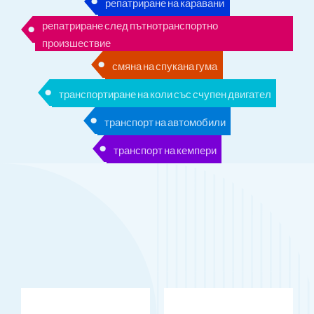
репатриране на каравани
репатриране след пътнотранспортно
произшествие
смяна на спукана гума
транспортиране на коли със счупен двигател
транспорт на автомобили
транспорт на кемпери