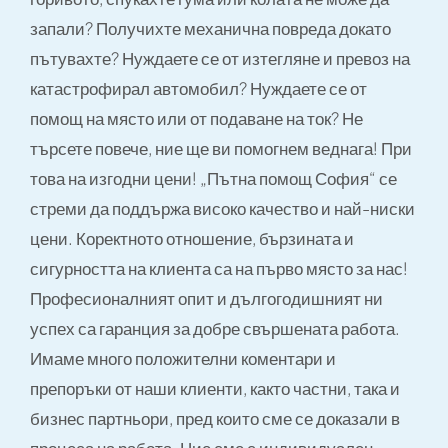
запали? Получихте механична повреда докато
пътувахте? Нуждаете се от изтегляне и превоз на
катастрофирал автомобил? Нуждаете се от
помощ на място или от подаване на ток? Не
търсете повече, ние ще ви помогнем веднага! При
това на изгодни цени! „Пътна помощ София“ се
стреми да поддържа високо качество и най-ниски
цени. Коректното отношение, бързината и
сигурността на клиента са на първо място за нас!
Професионалният опит и дългогодишният ни
успех са гаранция за добре свършената работа.
Имаме много положителни коментари и
препоръки от наши клиенти, както частни, така и
бизнес партньори, пред които сме се доказали в