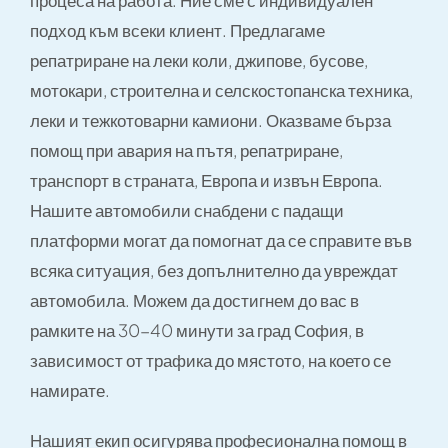
процеса на работа. Ние сме с индивидуален
подход към всеки клиент. Предлагаме
репатриране на леки коли, джипове, бусове,
мотокари, строителна и селскостопанска техника,
леки и тежкотоварни камиони. Оказваме бърза
помощ при авария на пътя, репатриране,
транспорт в страната, Европа и извън Европа.
Нашите автомобили снабдени с падащи
платформи могат да помогнат да се справите във
всяка ситуация, без допълнително да увреждат
автомобила. Можем да достигнем до вас в
рамките на 30-40 минути за град София, в
зависимост от трафика до мястото, на което се
намирате.
Нашият екип осигурява професионална помощ в