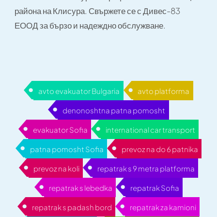
района на Клисура. Свържете се с Дивес-83
ЕООД за бързо и надеждно обслужване.
avto evakuator Bulgaria
avto platforma
denonoshtna patna pomosht
evakuator Sofia
international car transport
patna pomosht Sofia
prevoz na do 6 patnika
prevoz na koli
repatrak s 9 metra platforma
repatrak s lebedka
repatrak Sofia
repatrak s padash bord
repatrak za kamioni