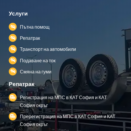
Услуги
Пътна помощ
Репатрак
Транспорт на автомобили
Подаване на ток
Смяна на гуми
Репатрак
Регистрация на МПС в КАТ София и КАТ
София окръг
Пререгистрация на МПС в КАТ София и КАТ
София окръг