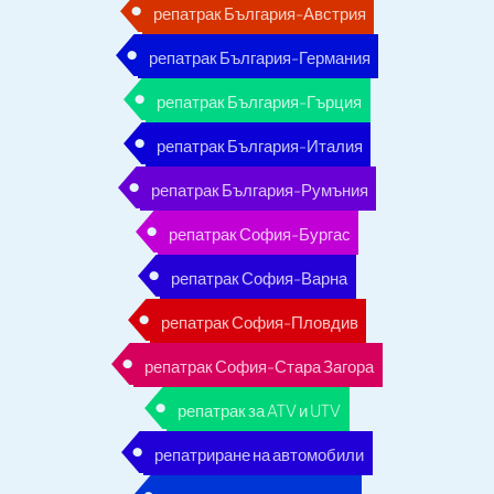
репатрак България-Австрия
репатрак България-Германия
репатрак България-Гърция
репатрак България-Италия
репатрак България-Румъния
репатрак София-Бургас
репатрак София-Варна
репатрак София-Пловдив
репатрак София-Стара Загора
репатрак за ATV и UTV
репатриране на автомобили