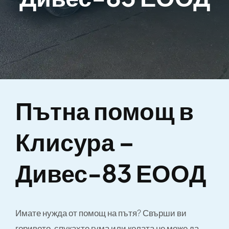
Пътна помощ в
Клисура –
Дивес-83 ЕООД
Имате нужда от помощ на пътя? Свърши ви
горивото, спукахте гума или колата не може да