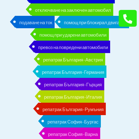
отключване на заключен автомобил
подаване на ток
помощ при блокирал двигател
помощ при ударени автомобили
превоз на повредени автомобили
репатрак България-Австрия
репатрак България-Германия
репатрак България-Гърция
репатрак България-Италия
репатрак България-Румъния
репатрак София-Бургас
репатрак София-Варна