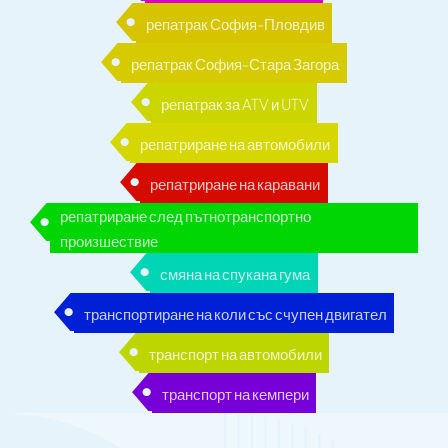
репатрак София-Пловдив
репатрак София-Стара Загора
репатрак за ATV и UTV
репатриране на автомобили
репатриране на каравани
репатриране след пътнотранспортно
произшествие
смяна на спукана гума
транспортиране на коли със счупен двигател
транспорт на автомобили
транспорт на кемпери