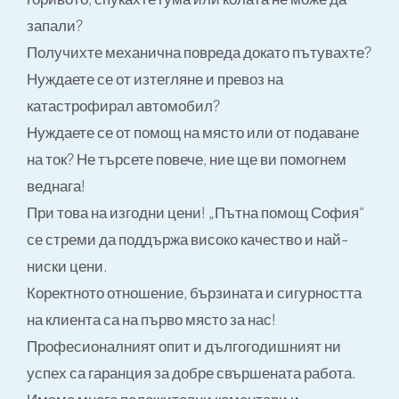
запали?
Получихте механична повреда докато пътувахте?
Нуждаете се от изтегляне и превоз на
катастрофирал автомобил?
Нуждаете се от помощ на място или от подаване
на ток? Не търсете повече, ние ще ви помогнем
веднага!
При това на изгодни цени! „Пътна помощ София“
се стреми да поддържа високо качество и най-
ниски цени.
Коректното отношение, бързината и сигурността
на клиента са на първо място за нас!
Професионалният опит и дългогодишният ни
успех са гаранция за добре свършената работа.