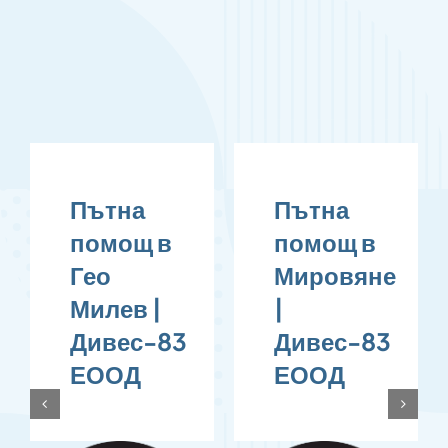
Пътна
Пътна
П
помощ в
помощ в
п
Мировяне
Света
Г
|
Троица |
ба
Дивес-83
Дивес-83
Д
ЕООД
ЕООД
Е