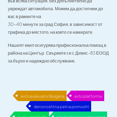
във всяка ситуация, без допълнително да
увреждат автомобила. Можем да достигнем до
вас в рамките на
30-40 минути за град София, в зависимост от
трафика до мястото, на което се намирате.
Нашият екип осигурява професионална помощ в
района на Център. Свържете се с Дивес-83 ЕООД
за бързо и надеждно обслужване.
avto evakuator Bulgaria
avto platforma
denonoshtna patna pomosht
evakuator Sofia
international car transport