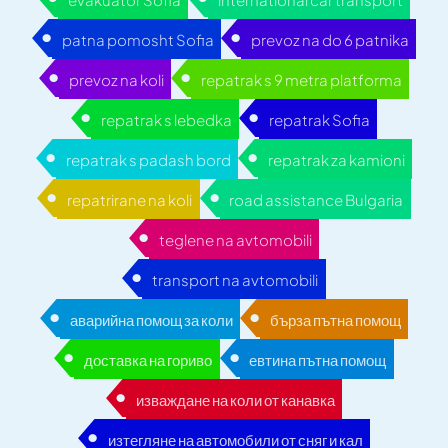
patna pomosht Sofia
prevoz na do 6 patnika
prevoz na koli
repatrak s 9 metra platforma
repatrak s lebedka
repatrak Sofia
repatrak s padash bord
repatrak za kamioni
repatrirane na koli
road assistance Bulgaria
teglene na avtomobili
transport na avtomobili
аварийна помощ за коли
бърза пътна помощ
доставка на гориво
евтина пътна помощ
изваждане на коли от канавка
изтегляне на автомобили от сняг и кал