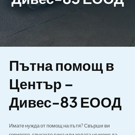
Пътна помощ в
Център –
Дивес-83 ЕООД
Имате нужда от помощ на пътя? Свърши ви
горивото, спукахте гума или колата не може да