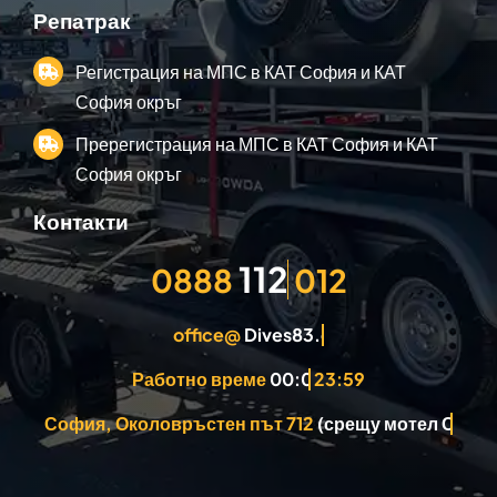
Репатрак
Регистрация на МПС в КАТ София и КАТ
София окръг
Пререгистрация на МПС в КАТ София и КАТ
София окръг
Контакти
0888
012
office@
Работно време
23:59
София, Околовръстен път 712