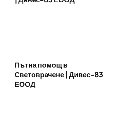
Пътна помощ в
Световрачене | Дивес-83
ЕООД