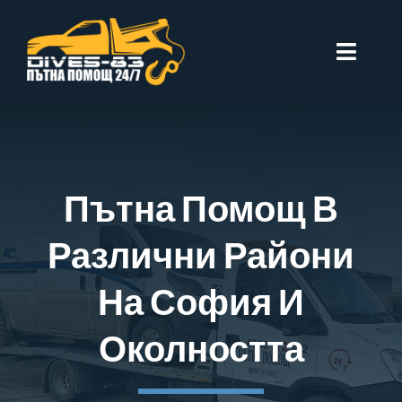
Skip
to
Toggle
content
Naviga
Начало
За Нас
Пътна Помощ В
Цени
Различни Райони
София
На София И
Въпроси
Околността
Контакти