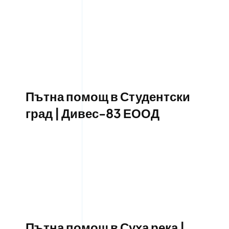
Пътна помощ в Студентски
град | Дивес-83 ЕООД
Пътна помощ в Суха река |